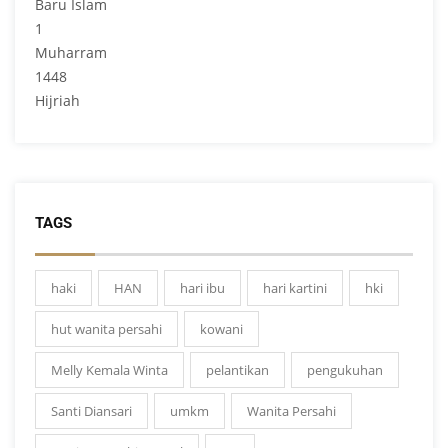
TAGS
haki
HAN
hari ibu
hari kartini
hki
hut wanita persahi
kowani
Melly Kemala Winta
pelantikan
pengukuhan
Santi Diansari
umkm
Wanita Persahi