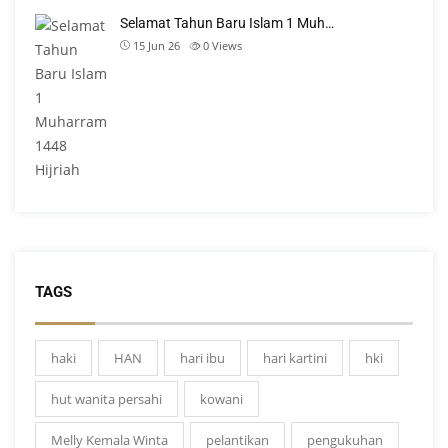
Selamat Tahun Baru Islam 1 Muh…
15 Jun 26
0
Views
TAGS
haki
HAN
hari ibu
hari kartini
hki
hut wanita persahi
kowani
Melly Kemala Winta
pelantikan
pengukuhan