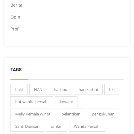
Berita
Opini
Profil
TAGS
haki
HAN
hari ibu
hari kartini
hki
hut wanita persahi
kowani
Melly Kemala Winta
pelantikan
pengukuhan
Santi Diansari
umkm
Wanita Persahi