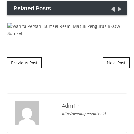
Related Posts
Post navigation
Previous Post
Next Post
4dm1n
http://wanitapersahi.or.id