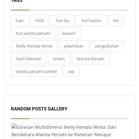
TAGS
haki
HAN
hari ibu
hari kartini
hki
hut wanita persahi
kowani
Melly Kemala Winta
pelantikan
pengukuhan
Santi Diansari
umkm
Wanita Persahi
wanita persahi sumsel
wp
RANDOM POSTS GALLERY