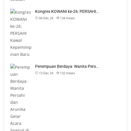
Kongres KOWANI ke-26: PERSAHI…
04 Dec 24
134
Views
Perempuan Berdaya: Wanita Pers…
13 Dec 24
132
Views