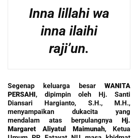
Inna lillahi wa
inna ilaihi
raji’un.
Segenap keluarga besar
WANITA
PERSAHI
, dipimpin oleh Hj. Santi
Diansari Hargianto, S.H., M.H.,
menyampaikan dukacita yang
mendalam atas berpulangnya
Hj.
Margaret Aliyatul Maimunah
, Ketua
Umum PP Fatayat NU masa khidmat