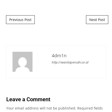
Post navigation
Previous Post
Next Post
4dm1n
http://wanitapersahi.or.id
Leave a Comment
Your email address will not be published.
Required fields