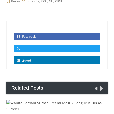
Berita
duka cita
,
KPAI
,
NU
,
PBNU
Facebook
Linkedin
Related Posts