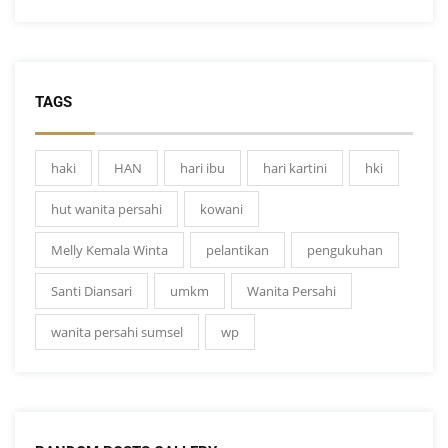
TAGS
haki
HAN
hari ibu
hari kartini
hki
hut wanita persahi
kowani
Melly Kemala Winta
pelantikan
pengukuhan
Santi Diansari
umkm
Wanita Persahi
wanita persahi sumsel
wp