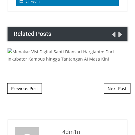
Linkedin
Related Posts
Post navigation
Previous Post
Next Post
4dm1n