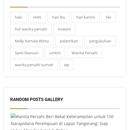
haki
HAN
hari ibu
hari kartini
hki
hut wanita persahi
kowani
Melly Kemala Winta
pelantikan
pengukuhan
Santi Diansari
umkm
Wanita Persahi
wanita persahi sumsel
wp
RANDOM POSTS GALLERY