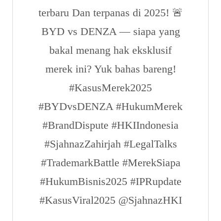
terbaru Dan terpanas di 2025! 🚨
BYD vs DENZA — siapa yang
bakal menang hak eksklusif
merek ini? Yuk bahas bareng!
#KasusMerek2025
#BYDvsDENZA
#HukumMerek
#BrandDispute
#HKIIndonesia
#SjahnazZahirjah
#LegalTalks
#TrademarkBattle
#MerekSiapa
#HukumBisnis2025
#IPRupdate
#KasusViral2025
@SjahnazHKI