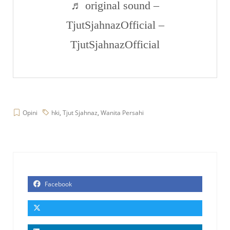
♬ original sound –
TjutSjahnazOfficial –
TjutSjahnazOfficial
Opini
hki
,
Tjut Sjahnaz
,
Wanita Persahi
Facebook