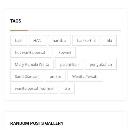
TAGS
haki
HAN
hari ibu
hari kartini
hki
hut wanita persahi
kowani
Melly Kemala Winta
pelantikan
pengukuhan
Santi Diansari
umkm
Wanita Persahi
wanita persahi sumsel
wp
RANDOM POSTS GALLERY