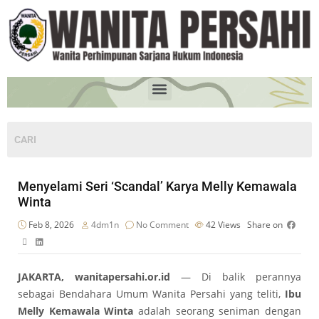
Menyelami Seri ‘Scandal’ Karya Melly Kemawala
Winta
Feb 8, 2026
4dm1n
No Comment
42
Views
Share on
JAKARTA, wanitapersahi.or.id
— Di balik perannya
sebagai Bendahara Umum Wanita Persahi yang teliti,
Ibu
Melly Kemawala Winta
adalah seorang seniman dengan