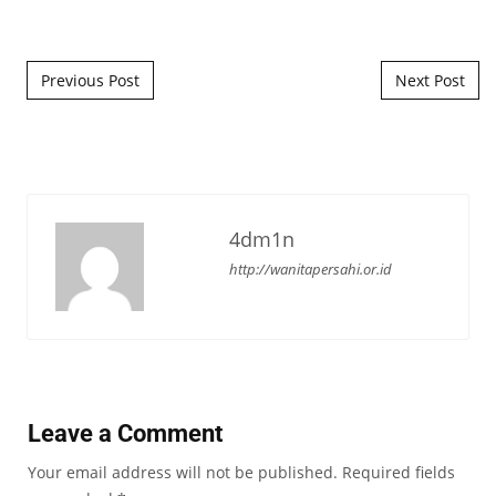
Post navigation
Previous Post
Next Post
4dm1n
http://wanitapersahi.or.id
Leave a Comment
Your email address will not be published.
Required fields